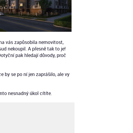
y na vás zapůsobila nemovitost,
ud nekoupil. A přesně tak to je!
otyční pak hledají důvody, proč
ce by se po ní jen zaprášilo, ale vy
to nesnadný úkol cítíte.