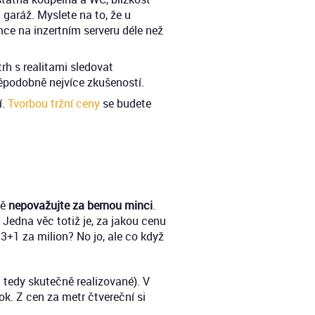
garáž. Myslete na to, že u
mce na inzertním serveru déle než
rh s realitami sledovat
ěpodobně nejvíce zkušeností.
í.
Tvorbou tržní ceny
se budete
ně
nepovažujte za bernou minci
.
 Jedna věc totiž je, za jakou cenu
3+1 za milion? No jo, ale co když
u tedy skutečně realizované). V
k. Z cen za metr čtvereční si