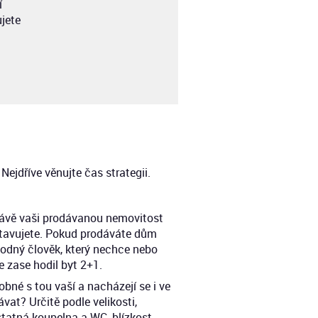
í
jete
Nejdříve věnujte čas strategii.
 právě vaši prodávanou nemovitost
edstavujete. Pokud prodáváte dům
bodný člověk, který nechce nebo
e zase hodil byt 2+1.
bné s tou vaší a nacházejí se i ve
vat? Určitě podle velikosti,
statná koupelna a WC, blízkost