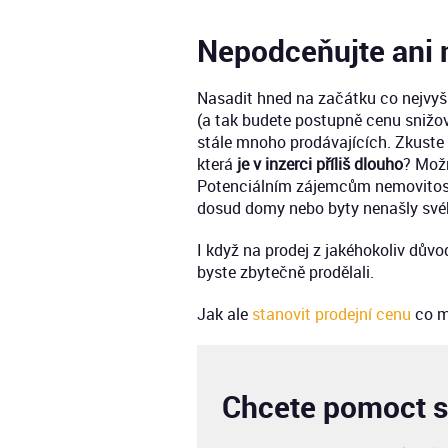
Nepodceňujte ani 
Nasadit hned na začátku co nejvyšš
(a tak budete postupně cenu snižov
stále mnoho prodávajících. Zkuste s
která
je v inzerci příliš dlouho
? Možn
Potenciálním zájemcům nemovitosti,
dosud domy nebo byty nenašly své
I když na prodej z jakéhokoliv dův
byste zbytečně prodělali.
Jak ale
stanovit prodejní cenu
co m
Chcete pomoct s