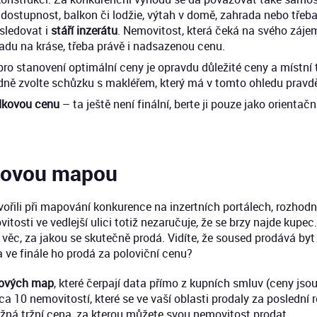
ostupnost, balkon či lodžie, výtah v domě, zahrada nebo třeba 
sledovat i
stáří inzerátu
. Nemovitost, která čeká na svého záje
vadu na kráse, třeba právě i nadsazenou cenu.
pro stanovení optimální ceny je opravdu důležité ceny a místní t
dně zvolte schůzku s makléřem, který má v tomto ohledu pravd
dkovou cenu
– ta ještě není finální, berte ji pouze jako orientačn
novou mapou
tvořili při mapování konkurence na inzertních portálech, rozhod
osti ve vedlejší ulici totiž nezaručuje, že se brzy najde kupec.
 věc, za jakou se skutečně prodá. Vidíte, že soused prodává byt 
a ve finále ho prodá za poloviční cenu?
ových map
, které čerpají data přímo z kupních smluv (ceny jso
10 nemovitostí, které se ve vaší oblasti prodaly za poslední ro
ližná tržní cena, za kterou můžete svou nemovitost prodat.