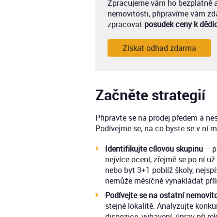
Zpracujeme vám ho bezplatně a 
nemovitosti, připravíme vám zd
zpracovat
posudek ceny k dědi
Získat odhad zdarma
Začněte strategií
Připravte se na prodej předem a nest
Podívejme se, na co byste se v ní m
Identifikujte cílovou skupinu
– př
nejvíce ocení, zřejmě se po ní u
nebo byt 3+1 poblíž školy, nejsp
nemůže měsíčně vynakládat příli
Podívejte se na ostatní nemovito
stejné lokalitě. Analyzujte konk
dispozice, vybavení, úprav při 