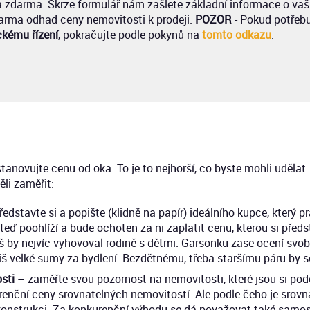
zdarma. Skrze formulář nám zašlete základní informace o vaš
arma odhad ceny nemovitosti k prodeji.
POZOR
- Pokud potřebu
ckému řízení
, pokračujte podle pokynů na
tomto odkazu
.
anovujte cenu od oka. To je to nejhorší, co byste mohli udělat. 
ěli zaměřit:
edstavte si a popište (klidně na papír) ideálního kupce, který
ž teď poohlíží a bude ochoten za ni zaplatit cenu, kterou si př
íš by nejvíc vyhovoval rodině s dětmi. Garsonku zase ocení svo
š velké sumy za bydlení. Bezdětnému, třeba staršímu páru by s
sti
– zaměřte svou pozornost na nemovitosti, které jsou si podo
urenční ceny srovnatelných nemovitostí. Ale podle čeho je srovná
rekonstrukci. Za konkurenční výhodu se dá považovat také samo