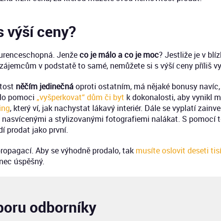
s výší ceny?
nkurenceschopná. Jenže
co je málo a co je moc
? Jestliže je v b
í zájemcům v podstatě to samé, nemůžete si s výší ceny příliš 
tost
něčím jedinečná
oproti ostatním, má nějaké bonusy navíc, 
hlo pomoci
„vyšperkovat“ dům či byt
k dokonalosti, aby vynikl 
ing
, který ví, jak nachystat lákavý interiér. Dále se vyplatí zain
ně nasvícenými a stylizovanými fotografiemi nalákat. S pomocí tě
í prodat jako první.
ropagací. Aby se výhodně prodalo, tak
musíte oslovit deseti t
onec úspěšný.
poru odborníky