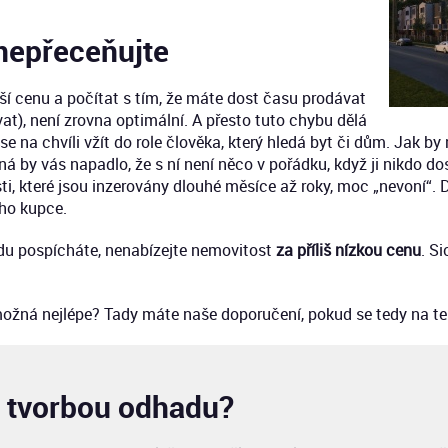
nepřeceňujte
í cenu a počítat s tím, že máte dost času prodávat
at), není zrovna optimální. A přesto tuto chybu dělá
e na chvíli vžít do role člověka, který hledá byt či dům. Jak b
á by vás napadlo, že s ní není něco v pořádku, když ji nikdo dos
 které jsou inzerovány dlouhé měsíce až roky, moc „nevoní“. D
ho kupce.
odu pospícháte, nenabízejte nemovitost
za příliš nízkou cenu
. Si
ožná nejlépe? Tady máte naše doporučení, pokud se tedy na ten
 tvorbou odhadu?