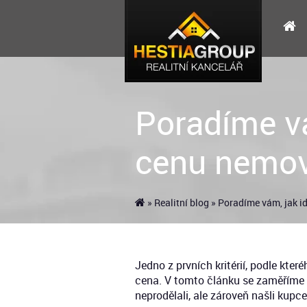
Poradíme vá
cenu nemov
»
Realitní blog
» Poradíme vám, jak i
Jedno z prvních kritérií, podle kter
cena. V tomto článku se zaměříme 
neprodělali, ale zároveň našli kupc