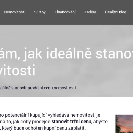
Nemovitosti
Služby
Financování
Kariéra
Realitní blog
m, jak ideálně stanov
itosti
deálně stanovit prodejní cenu nemovitosti
ého potenciální kupující vyhledává nemovitost, je
na to, jak coby prodejce
stanovit tržní cenu
, abyste
e, který bude ochoten kupní cenu zaplatit.