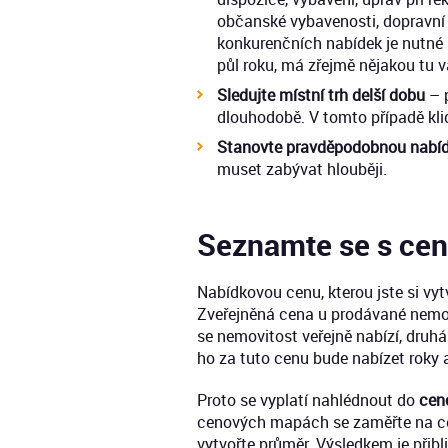
občanské vybavenosti, dopravní d
konkurenčních nabídek je nutné 
půl roku, má zřejmě nějakou tu 
Sledujte místní trh delší dobu
– 
dlouhodobě. V tomto případě kli
Stanovte pravděpodobnou nabí
muset zabývat hlouběji.
Seznamte se s ce
Nabídkovou cenu, kterou jste si vy
Zveřejněná cena u prodávané nemovit
se nemovitost veřejně nabízí, druhá
ho za tuto cenu bude nabízet roky 
Proto se vyplatí nahlédnout do
cen
cenových mapách se zaměřte na cca 
vytvořte průměr. Výsledkem je přib