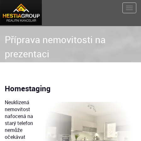
Příprava nemovitosti na
prezentaci
Homestaging
Neuklizená
nemovitost
nafocená na
starý telefon
nemůže
očekávat