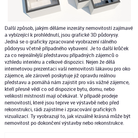
Další způsob, jakým děláme inzeráty nemovitostí zajímavé
a vybízející k prohlédnutí, jsou grafické 3D půdorysy.
Jedná se o graficky zpracované vyobrazení rálného
půdorysu včetně případného vybavení. Je to další krůček
za co nejreálnější představou případných zájemců o
vzhledu interiéru a celkové dispozici. Nejen že dělá
internetovou prezentaci vaší nemovitosti lákavou pro oko
zájemce, ale zároveň poskytuje již opravdu reálnou
představu a pomáhá nám zajistit pro vás vážné zájemce,
kteří přesně vědí co od dispozice bytu, domu, nebo
velikostí místností mají očekávat. V případě prodeje
nemovitostí, které jsou teprve ve výstavbě nebo před
rekonstrukci, rádi zajistíme i zpracování grafických
vizualizací. Ty vyobrazují to, jak vizuálně krásná může být
nemovitost po dokončení výstavby nebo rekonstrukce.