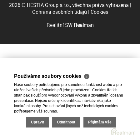
2026 © HESTIA Group s.r.o., všechna práva vyhrazena |
Ochrana osobních údajů
|
Cookies
Realitní SW
Real
man
Používáme soubory cookies
ℹ
Naše soubory potřebujeme pro samotnou funkčnost webu a pro
uložení vašich předvoleb při jeho procházení. Cookies třetích
stran pak slouží pro vyhodnocování výkonu a zkvalitnění obsahu
prezentace. Nejsou určeny k identifikaci návštěvníka jako
konkrétní osoby. Pro uchování jiných než technických cookies
potřebujeme váš souhlas.
Upravit
Odmítnout
Přijímám vše