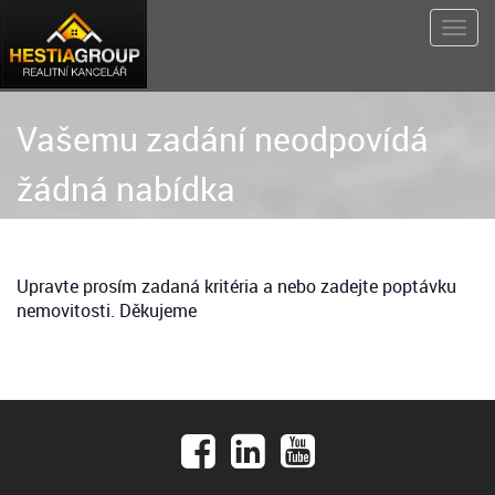
Vašemu zadání neodpovídá
žádná nabídka
Upravte prosím zadaná kritéria a nebo zadejte poptávku
nemovitosti. Děkujeme