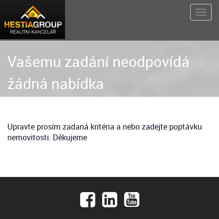
Vašemu zadání neodpovídá
žádná nabídka
Upravte prosím zadaná kritéria a nebo zadejte poptávku
nemovitosti. Děkujeme