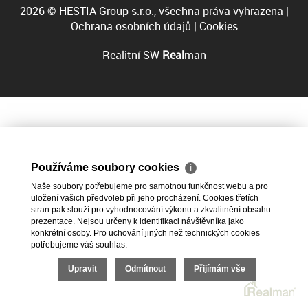
2026 © HESTIA Group s.r.o., všechna práva vyhrazena |
Ochrana osobních údajů
|
Cookies
Realitní SW
Real
man
Používáme soubory cookies
ℹ
Naše soubory potřebujeme pro samotnou funkčnost webu a pro
uložení vašich předvoleb při jeho procházení. Cookies třetích
stran pak slouží pro vyhodnocování výkonu a zkvalitnění obsahu
prezentace. Nejsou určeny k identifikaci návštěvníka jako
konkrétní osoby. Pro uchování jiných než technických cookies
potřebujeme váš souhlas.
Upravit
Odmítnout
Přijímám vše