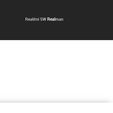
Realitní SW
Real
man