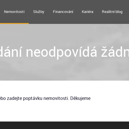
Nemovitosti
Služby
Financování
Kariéra
Realitní blog
ání neodpovídá žádn
nebo zadejte poptávku nemovitosti. Děkujeme