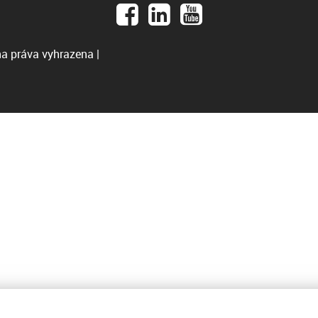
a práva vyhrazena |