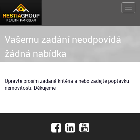
Vašemu zadání neodpovídá
žádná nabídka
Upravte prosím zadaná kritéria a nebo zadejte poptávku
nemovitosti. Děkujeme