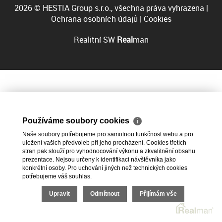
2026 © HESTIA Group s.r.o., všechna práva vyhrazena |
Ochrana osobních údajů
|
Cookies
Realitní SW
Real
man
Používáme soubory cookies
ℹ
Naše soubory potřebujeme pro samotnou funkčnost webu a pro
uložení vašich předvoleb při jeho procházení. Cookies třetích
stran pak slouží pro vyhodnocování výkonu a zkvalitnění obsahu
prezentace. Nejsou určeny k identifikaci návštěvníka jako
konkrétní osoby. Pro uchování jiných než technických cookies
potřebujeme váš souhlas.
Upravit
Odmítnout
Přijímám vše