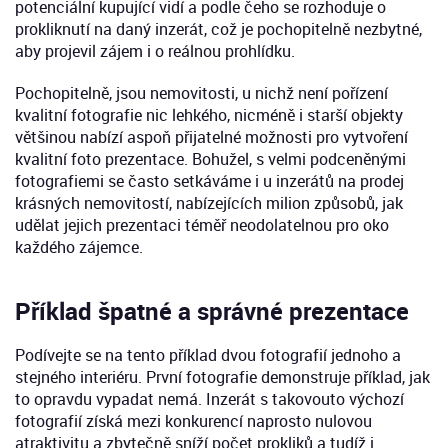
potenciální kupující vidí a podle čeho se rozhoduje o
prokliknutí na daný inzerát, což je pochopitelně nezbytné,
aby projevil zájem i o reálnou prohlídku.
Pochopitelně, jsou nemovitosti, u nichž není pořízení
kvalitní fotografie nic lehkého, nicméně i starší objekty
většinou nabízí aspoň přijatelné možnosti pro vytvoření
kvalitní foto prezentace. Bohužel, s velmi podceněnými
fotografiemi se často setkáváme i u inzerátů na prodej
krásných nemovitostí, nabízejících milion způsobů, jak
udělat jejich prezentaci téměř neodolatelnou pro oko
každého zájemce.
Příklad špatné a správné prezentace
Podívejte se na tento příklad dvou fotografií jednoho a
stejného interiéru. První fotografie demonstruje příklad, jak
to opravdu vypadat nemá. Inzerát s takovouto výchozí
fotografií získá mezi konkurencí naprosto nulovou
atraktivitu a zbytečně sníží počet prokliků a tudíž i