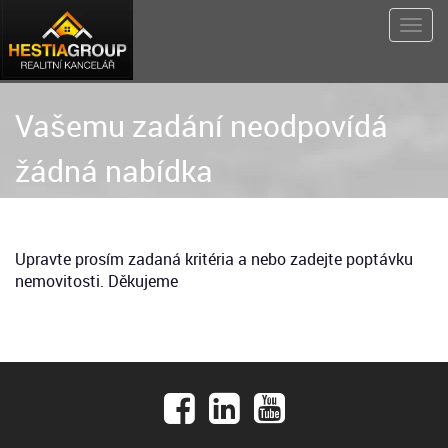
Vašemu zadání neodpovídá
žádná nabídka
Upravte prosím zadaná kritéria a nebo zadejte poptávku
nemovitosti. Děkujeme