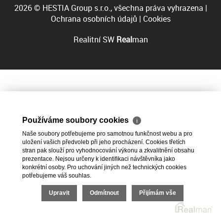
2026 © HESTIA Group s.r.o., všechna práva vyhrazena |
Ochrana osobních údajů
|
Cookies
Realitní SW
Real
man
Používáme soubory cookies
ℹ
Naše soubory potřebujeme pro samotnou funkčnost webu a pro
uložení vašich předvoleb při jeho procházení. Cookies třetích
stran pak slouží pro vyhodnocování výkonu a zkvalitnění obsahu
prezentace. Nejsou určeny k identifikaci návštěvníka jako
konkrétní osoby. Pro uchování jiných než technických cookies
potřebujeme váš souhlas.
Upravit
Odmítnout
Přijímám vše