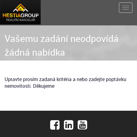
Vašemu zadání neodpovídá
žádná nabídka
Upravte prosím zadaná kritéria a nebo zadejte poptávku
nemovitosti. Děkujeme