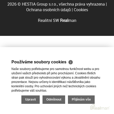
2026 © HESTIA Group s.r.o., všechna práva vyhrazena |
Ochrana osobních údajů
|
Cookies
Realitní SW
Real
man
Používáme soubory cookies
ℹ
Naše soubory potřebujeme pro samotnou funkčnost webu a pro
uložení vašich předvoleb při jeho procházení. Cookies třetích
stran pak slouží pro vyhodnocování výkonu a zkvalitnění obsahu
prezentace. Nejsou určeny k identifikaci návštěvníka jako
konkrétní osoby. Pro uchování jiných než technických cookies
potřebujeme váš souhlas.
Upravit
Odmítnout
Přijímám vše