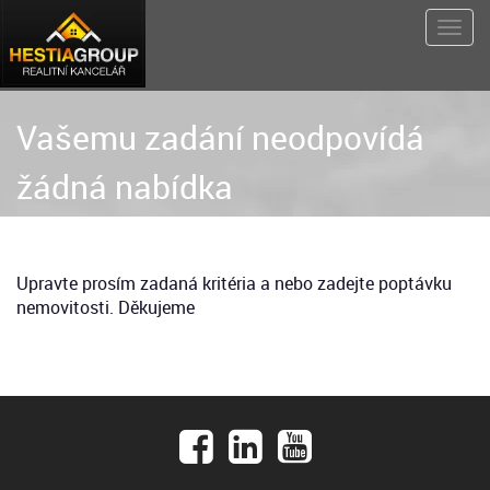
Vašemu zadání neodpovídá
žádná nabídka
Upravte prosím zadaná kritéria a nebo zadejte poptávku
nemovitosti. Děkujeme