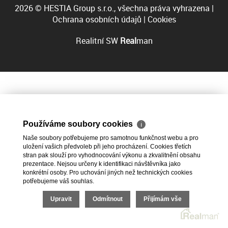
2026 © HESTIA Group s.r.o., všechna práva vyhrazena |
Ochrana osobních údajů
|
Cookies
Realitní SW
Real
man
Používáme soubory cookies
ℹ
Naše soubory potřebujeme pro samotnou funkčnost webu a pro
uložení vašich předvoleb při jeho procházení. Cookies třetích
stran pak slouží pro vyhodnocování výkonu a zkvalitnění obsahu
prezentace. Nejsou určeny k identifikaci návštěvníka jako
konkrétní osoby. Pro uchování jiných než technických cookies
potřebujeme váš souhlas.
Upravit
Odmítnout
Přijímám vše