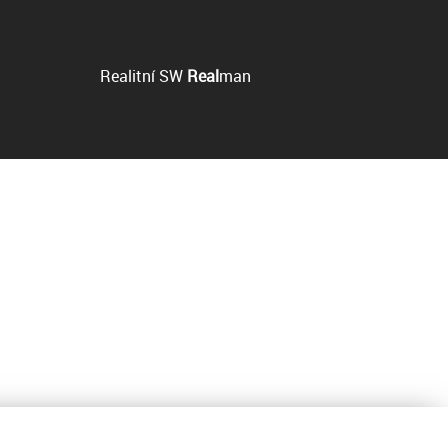
Realitní SW
Real
man