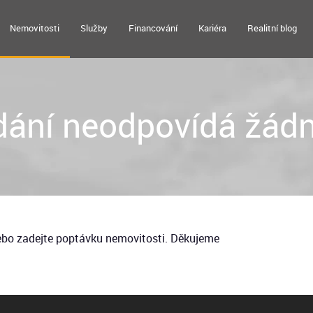
Nemovitosti
Služby
Financování
Kariéra
Realitní blog
ání neodpovídá žádn
nebo zadejte poptávku nemovitosti. Děkujeme