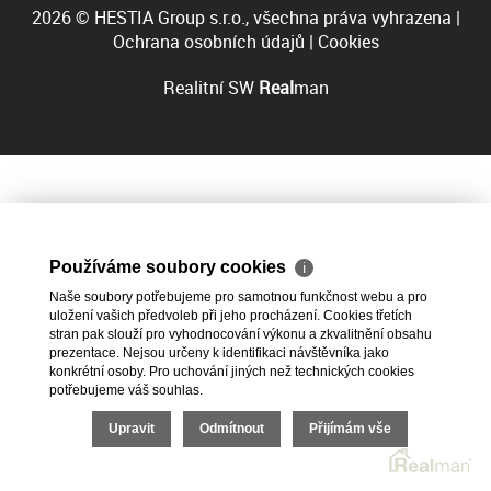
2026 © HESTIA Group s.r.o., všechna práva vyhrazena |
Ochrana osobních údajů
|
Cookies
Realitní SW
Real
man
Používáme soubory cookies
ℹ
Naše soubory potřebujeme pro samotnou funkčnost webu a pro
uložení vašich předvoleb při jeho procházení. Cookies třetích
stran pak slouží pro vyhodnocování výkonu a zkvalitnění obsahu
prezentace. Nejsou určeny k identifikaci návštěvníka jako
konkrétní osoby. Pro uchování jiných než technických cookies
potřebujeme váš souhlas.
Upravit
Odmítnout
Přijímám vše