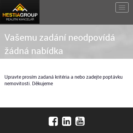
Vašemu zadání neodpovídá
žádná nabídka
Upravte prosím zadaná kritéria a nebo zadejte poptávku
nemovitosti. Děkujeme