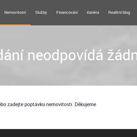
Nemovitosti
Služby
Financování
Kariéra
Realitní blog
ání neodpovídá žádn
nebo zadejte poptávku nemovitosti. Děkujeme