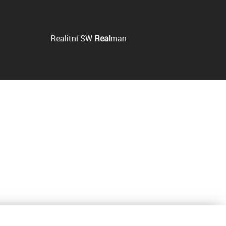
Realitní SW
Real
man