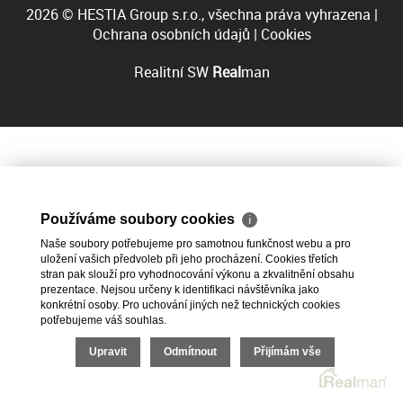
2026 © HESTIA Group s.r.o., všechna práva vyhrazena |
Ochrana osobních údajů
|
Cookies
Realitní SW
Real
man
Používáme soubory cookies
ℹ
Naše soubory potřebujeme pro samotnou funkčnost webu a pro
uložení vašich předvoleb při jeho procházení. Cookies třetích
stran pak slouží pro vyhodnocování výkonu a zkvalitnění obsahu
prezentace. Nejsou určeny k identifikaci návštěvníka jako
konkrétní osoby. Pro uchování jiných než technických cookies
potřebujeme váš souhlas.
Upravit
Odmítnout
Přijímám vše