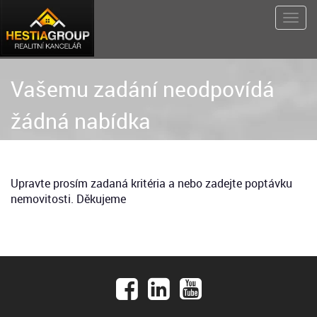
Vašemu zadání neodpovídá
žádná nabídka
Upravte prosím zadaná kritéria a nebo zadejte poptávku
nemovitosti. Děkujeme