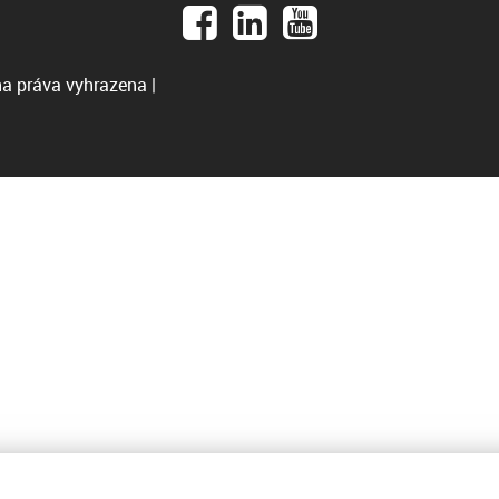
a práva vyhrazena |