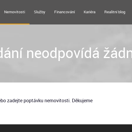
Nemovitosti
Služby
Financování
Kariéra
Realitní blog
ání neodpovídá žádn
nebo zadejte poptávku nemovitosti. Děkujeme