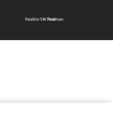
Realitní SW
Real
man