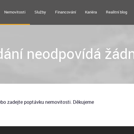
Nemovitosti
Služby
Financování
Kariéra
Realitní blog
ání neodpovídá žádn
nebo zadejte poptávku nemovitosti. Děkujeme