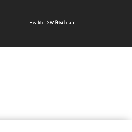
Realitní SW
Real
man