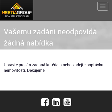
Vašemu zadání neodpovídá
žádná nabídka
Upravte prosím zadaná kritéria a nebo zadejte poptávku
nemovitosti. Děkujeme