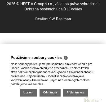
2026 © HESTIA Group s.r.o., všechna práva vyhrazena |
Ochrana osobních údajů
|
Cookies
Realitní SW
Real
man
Používáme soubory cookies
ℹ
Naše soubory potřebujeme pro samotnou funkčnost webu a pro
uložení vašich předvoleb při jeho procházení. Cookies třetích
stran pak slouží pro vyhodnocování výkonu a zkvalitnění obsahu
prezentace. Nejsou určeny k identifikaci návštěvníka jako
konkrétní osoby. Pro uchování jiných než technických cookies
potřebujeme váš souhlas.
Upravit
Odmítnout
Přijímám vše