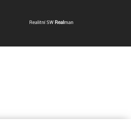
Realitní SW
Real
man