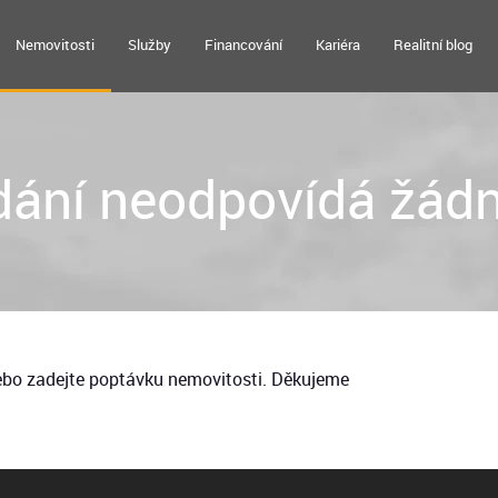
Nemovitosti
Služby
Financování
Kariéra
Realitní blog
ání neodpovídá žádn
nebo zadejte poptávku nemovitosti. Děkujeme