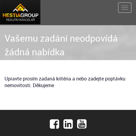
Vašemu zadání neodpovídá
žádná nabídka
Upravte prosím zadaná kritéria a nebo zadejte poptávku
nemovitosti. Děkujeme