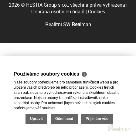
2026 © HESTIA Group s.r.o., všechna práva vyhrazena |
Ochrana osobních údajů
|
Cookies
Realitní SW
Real
man
Používáme soubory cookies
ℹ
Naše soubory potřebujeme pro samotnou funkčnost webu a pro
uložení vašich předvoleb při jeho procházení. Cookies třetích
stran pak slouží pro vyhodnocování výkonu a zkvalitnění obsahu
prezentace. Nejsou určeny k identifikaci návštěvníka jako
konkrétní osoby. Pro uchování jiných než technických cookies
potřebujeme váš souhlas.
Upravit
Odmítnout
Přijímám vše