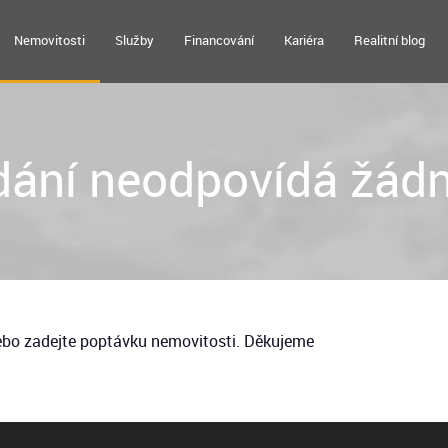
Nemovitosti
Služby
Financování
Kariéra
Realitní blog
ání neodpovídá žádn
nebo zadejte poptávku nemovitosti. Děkujeme