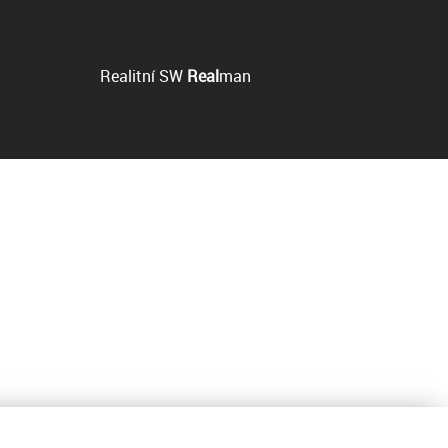
Realitní SW
Real
man