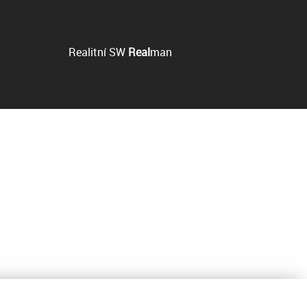
Realitní SW
Real
man