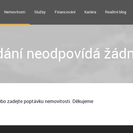
Nemovitosti
Služby
Financování
Kariéra
Realitní blog
ání neodpovídá žádn
nebo zadejte poptávku nemovitosti. Děkujeme