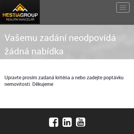
Vašemu zadání neodpovídá
žádná nabídka
Upravte prosím zadaná kritéria a nebo zadejte poptávku
nemovitosti. Děkujeme