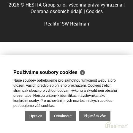
2026 © HESTIA Group s.r.o., všechna práva vyhrazena |
Ochrana osobních údajů
|
Cookies
Realitní SW
Real
man
Používáme soubory cookies
ℹ
Naše soubory potřebujeme pro samotnou funkčnost webu a pro
uložení vašich předvoleb při jeho procházení. Cookies třetích
stran pak slouží pro vyhodnocování výkonu a zkvalitnění obsahu
prezentace. Nejsou určeny k identifikaci návštěvníka jako
konkrétní osoby. Pro uchování jiných než technických cookies
potřebujeme váš souhlas.
Upravit
Odmítnout
Přijímám vše