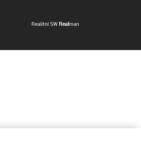
Realitní SW
Real
man