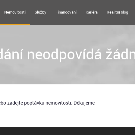
Nemovitosti
Služby
Financování
Kariéra
Realitní blog
ání neodpovídá žádn
nebo zadejte poptávku nemovitosti. Děkujeme