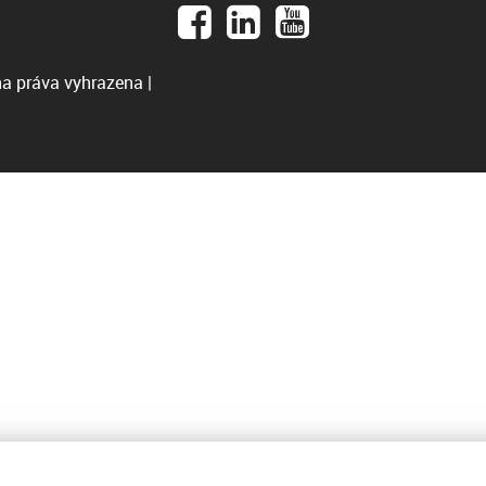
a práva vyhrazena |