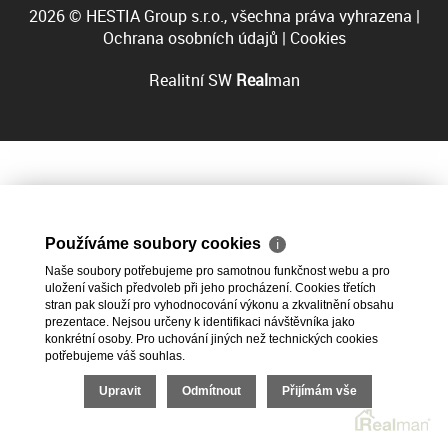
2026 © HESTIA Group s.r.o., všechna práva vyhrazena |
Ochrana osobních údajů
|
Cookies
Realitní SW
Real
man
Používáme soubory cookies
ℹ
Naše soubory potřebujeme pro samotnou funkčnost webu a pro
uložení vašich předvoleb při jeho procházení. Cookies třetích
stran pak slouží pro vyhodnocování výkonu a zkvalitnění obsahu
prezentace. Nejsou určeny k identifikaci návštěvníka jako
konkrétní osoby. Pro uchování jiných než technických cookies
potřebujeme váš souhlas.
Upravit
Odmítnout
Přijímám vše