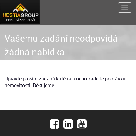
Vašemu zadání neodpovídá
žádná nabídka
Upravte prosím zadaná kritéria a nebo zadejte poptávku
nemovitosti. Děkujeme