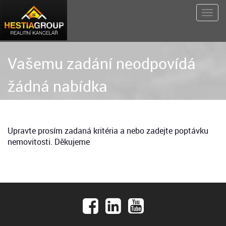
Vašemu zadání neodpovídá
žádná nabídka
Upravte prosím zadaná kritéria a nebo zadejte poptávku
nemovitosti. Děkujeme