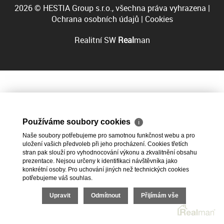
2026 © HESTIA Group s.r.o., všechna práva vyhrazena |
Ochrana osobních údajů
|
Cookies
Realitní SW
Real
man
Používáme soubory cookies
ℹ
Naše soubory potřebujeme pro samotnou funkčnost webu a pro
uložení vašich předvoleb při jeho procházení. Cookies třetích
stran pak slouží pro vyhodnocování výkonu a zkvalitnění obsahu
prezentace. Nejsou určeny k identifikaci návštěvníka jako
konkrétní osoby. Pro uchování jiných než technických cookies
potřebujeme váš souhlas.
Upravit
Odmítnout
Přijímám vše