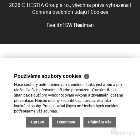
2026 © HESTIA Group s.r.o., všechna práva vyhrazena |
Ochrana osobních údajů
|
Cookies
Realitní SW
Real
man
Používáme soubory cookies
ℹ
Naše soubory potřebujeme pro samotnou funkčnost webu a pro
uložení vašich předvoleb při jeho procházení. Cookies třetích
stran pak slouží pro vyhodnocování výkonu a zkvalitnění obsahu
prezentace. Nejsou určeny k identifikaci návštěvníka jako
konkrétní osoby. Pro uchování jiných než technických cookies
potřebujeme váš souhlas.
Upravit
Odmítnout
Přijímám vše