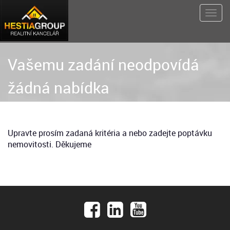
Vašemu zadání neodpovídá
žádná nabídka
Upravte prosím zadaná kritéria a nebo zadejte poptávku
nemovitosti. Děkujeme