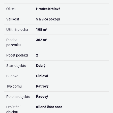
Okres
Hradec Králové
Velikost
5 a více pokojů
Užitná plocha
198 m²
Plocha
362 m²
pozemku
Počet podlaží
2
Stav objektu
Dobrý
Budova
Cihlová
Typ domu
Patrový
Poloha objektu
Řadový
Umístění
Klidná část obce
objektu