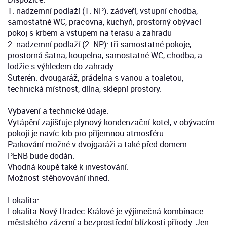
1. nadzemní podlaží (1. NP): zádveří, vstupní chodba,
samostatné WC, pracovna, kuchyň, prostorný obývací
pokoj s krbem a vstupem na terasu a zahradu
2. nadzemní podlaží (2. NP): tři samostatné pokoje,
prostorná šatna, koupelna, samostatné WC, chodba, a
lodžie s výhledem do zahrady.
Suterén: dvougaráž, prádelna s vanou a toaletou,
technická místnost, dílna, sklepní prostory.
Vybavení a technické údaje:
Vytápění zajišťuje plynový kondenzační kotel, v obývacím
pokoji je navíc krb pro příjemnou atmosféru.
Parkování možné v dvojgaráži a také před domem.
PENB bude dodán.
Vhodná koupě také k investování.
Možnost stěhovování ihned.
Lokalita:
Lokalita Nový Hradec Králové je výjimečná kombinace
městského zázemí a bezprostřední blízkosti přírody. Jen