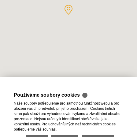
Používáme soubory cookies
ℹ
Naše soubory potřebujeme pro samotnou funkčnost webu a pro
uložení vašich předvoleb při jeho procházení. Cookies třetích
stran pak slouží pro vyhodnocování výkonu a zkvalitnění obsahu
2026 © HESTIA Group s.r.o., všechna práva vyhrazena |
prezentace. Nejsou určeny k identifikaci návštěvníka jako
konkrétní osoby. Pro uchování jiných než technických cookies
Ochrana osobních údajů
|
Cookies
potřebujeme váš souhlas.