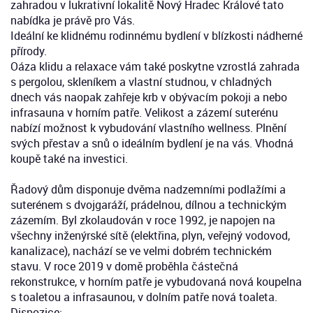
zahradou v lukrativní lokalitě Nový Hradec Králové tato
nabídka je právě pro Vás.
Ideální ke klidnému rodinnému bydlení v blízkosti nádherné
přírody.
Oáza klidu a relaxace vám také poskytne vzrostlá zahrada
s pergolou, skleníkem a vlastní studnou, v chladných
dnech vás naopak zahřeje krb v obývacím pokoji a nebo
infrasauna v horním patře. Velikost a zázemí suterénu
nabízí možnost k vybudování vlastního wellness. Plnění
svých přestav a snů o ideálním bydlení je na vás. Vhodná
koupě také na investici.
Řadový dům disponuje dvěma nadzemními podlažími a
suterénem s dvojgaráží, prádelnou, dílnou a technickým
zázemím. Byl zkolaudován v roce 1992, je napojen na
všechny inženýrské sítě (elektřina, plyn, veřejný vodovod,
kanalizace), nachází se ve velmi dobrém technickém
stavu. V roce 2019 v domě proběhla částečná
rekonstrukce, v horním patře je vybudovaná nová koupelna
s toaletou a infrasaunou, v dolním patře nová toaleta.
Dispozice: