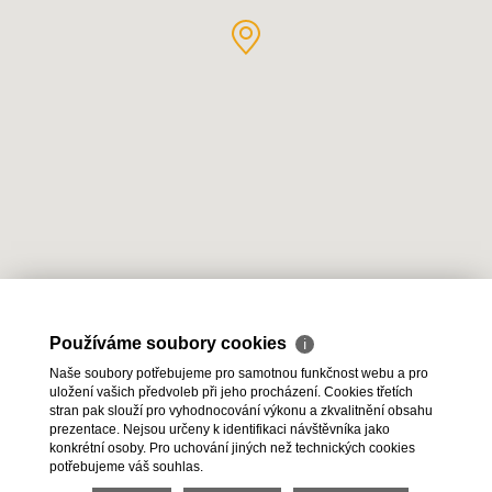
Používáme soubory cookies
ℹ
Naše soubory potřebujeme pro samotnou funkčnost webu a pro
uložení vašich předvoleb při jeho procházení. Cookies třetích
stran pak slouží pro vyhodnocování výkonu a zkvalitnění obsahu
2026 © HESTIA Group s.r.o., všechna práva vyhrazena |
prezentace. Nejsou určeny k identifikaci návštěvníka jako
konkrétní osoby. Pro uchování jiných než technických cookies
Ochrana osobních údajů
|
Cookies
potřebujeme váš souhlas.