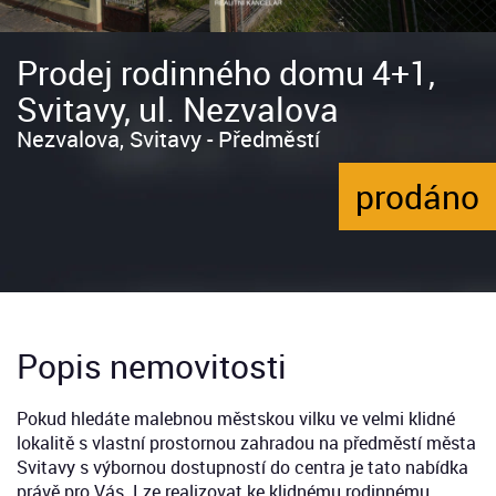
Prodej rodinného domu 4+1,
Svitavy, ul. Nezvalova
Nezvalova, Svitavy - Předměstí
prodáno
Popis nemovitosti
Pokud hledáte malebnou městskou vilku ve velmi klidné
lokalitě s vlastní prostornou zahradou na předměstí města
Svitavy s výbornou dostupností do centra je tato nabídka
právě pro Vás. Lze realizovat ke klidnému rodinnému