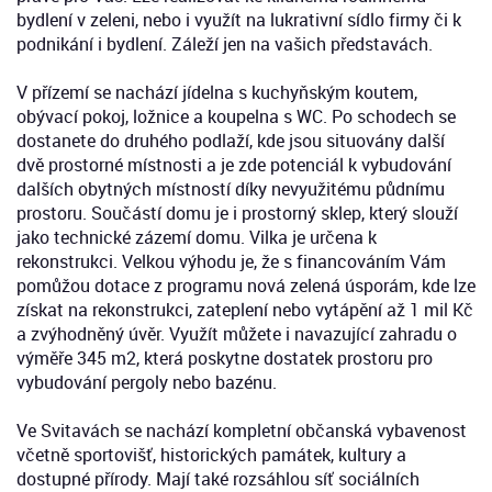
bydlení v zeleni, nebo i využít na lukrativní sídlo firmy či k
podnikání i bydlení. Záleží jen na vašich představách.
V přízemí se nachází jídelna s kuchyňským koutem,
obývací pokoj, ložnice a koupelna s WC. Po schodech se
dostanete do druhého podlaží, kde jsou situovány další
dvě prostorné místnosti a je zde potenciál k vybudování
dalších obytných místností díky nevyužitému půdnímu
prostoru. Součástí domu je i prostorný sklep, který slouží
jako technické zázemí domu. Vilka je určena k
rekonstrukci. Velkou výhodu je, že s financováním Vám
pomůžou dotace z programu nová zelená úsporám, kde lze
získat na rekonstrukci, zateplení nebo vytápění až 1 mil Kč
a zvýhodněný úvěr. Využít můžete i navazující zahradu o
výměře 345 m2, která poskytne dostatek prostoru pro
vybudování pergoly nebo bazénu.
Ve Svitavách se nachází kompletní občanská vybavenost
včetně sportovišť, historických památek, kultury a
dostupné přírody. Mají také rozsáhlou síť sociálních