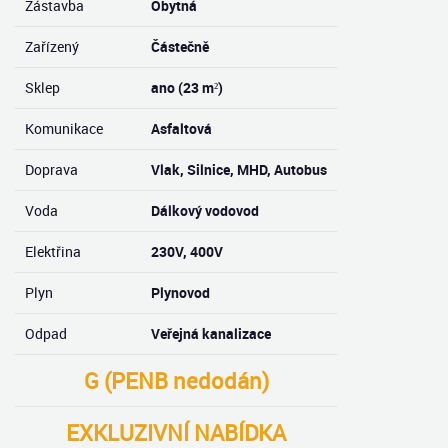
Zástavba
Obytná
Zařízený
Částečně
Sklep
ano (23 m²)
Komunikace
Asfaltová
Doprava
Vlak, Silnice, MHD, Autobus
Voda
Dálkový vodovod
Elektřina
230V, 400V
Plyn
Plynovod
Odpad
Veřejná kanalizace
G (PENB nedodán)
EXKLUZIVNÍ NABÍDKA