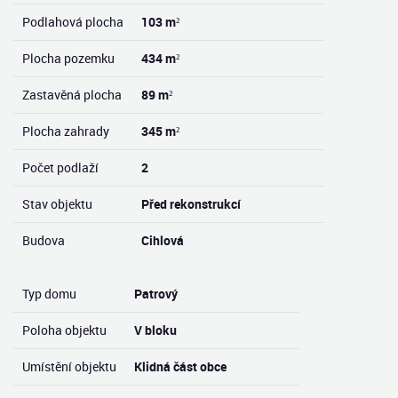
Podlahová plocha
103 m²
Plocha pozemku
434 m²
Zastavěná plocha
89 m²
Plocha zahrady
345 m²
Počet podlaží
2
Stav objektu
Před rekonstrukcí
Budova
Cihlová
Typ domu
Patrový
Poloha objektu
V bloku
Umístění objektu
Klidná část obce