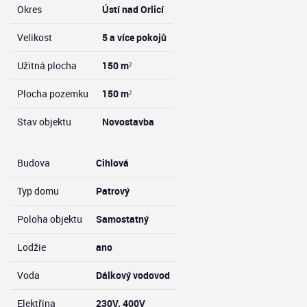
Okres
Ústí nad Orlicí
Velikost
5 a více pokojů
Užitná plocha
150 m²
Plocha pozemku
150 m²
Stav objektu
Novostavba
Budova
Cihlová
Typ domu
Patrový
Poloha objektu
Samostatný
Lodžie
ano
Voda
Dálkový vodovod
Elektřina
230V, 400V