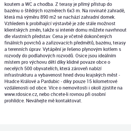
koutem a WC a chodba. Z terasy je přímý přístup do
bazénu o štědrých rozměrech 6x3 m. Na rovinaté zahradě,
která má výměru 890 m2 se nachází zahradní domek.
Vzhledem k probíhající výstavbě je zde stále možnost
klientských změn, takže si interiér domu můžete navrhnout
dle vlastních představ. Cena je včetně dokončených
finálních povrchů a zařizovacích předmětů, bazénu, terasy
a terenních úprav. Vytápění je řešeno plynovým kotlem s
rozvody do podlahových rozvodů. Osice jsou ideálním
místem pro výchovu dětí díky klidné povaze obce o
necelých 500 obyvatelích, která zároveň nabízí
infrastrukturu a vybavenost hned dvou krajských měst -
Hradce Králové a Pardubic - díky pouze 15 kilometrové
vzdálenosti od obce. Více o nemovitosti i okolí zjistíte na
www.rdosice.cz, nebo chcete-li rovnou při osobní
prohlídce. Neváhejte mě kontaktovat.