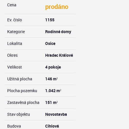
Cena
prodáno
Ev. číslo
1155
Kategorie
Rodinné domy
Lokalita
Osice
Okres
Hradec Králové
Velikost
4 pokoje
Užitná plocha
146 m²
Plocha pozemku
1.042 m²
Zastavěná plocha
151 m²
Stav objektu
Novostavba
Budova
Cihlová