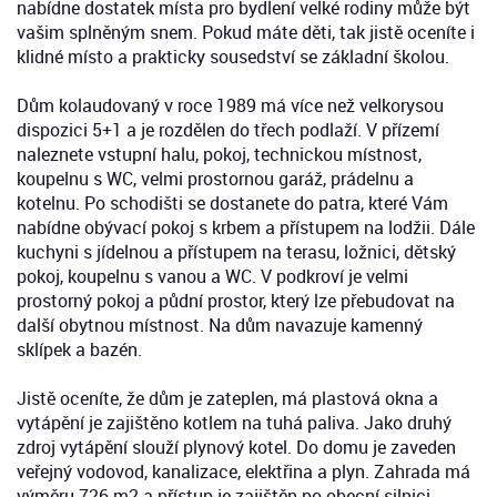
nabídne dostatek místa pro bydlení velké rodiny může být
vašim splněným snem. Pokud máte děti, tak jistě oceníte i
klidné místo a prakticky sousedství se základní školou.
Dům kolaudovaný v roce 1989 má více než velkorysou
dispozici 5+1 a je rozdělen do třech podlaží. V přízemí
naleznete vstupní halu, pokoj, technickou místnost,
koupelnu s WC, velmi prostornou garáž, prádelnu a
kotelnu. Po schodišti se dostanete do patra, které Vám
nabídne obývací pokoj s krbem a přístupem na lodžii. Dále
kuchyni s jídelnou a přístupem na terasu, ložnici, dětský
pokoj, koupelnu s vanou a WC. V podkroví je velmi
prostorný pokoj a půdní prostor, který lze přebudovat na
další obytnou místnost. Na dům navazuje kamenný
sklípek a bazén.
Jistě oceníte, že dům je zateplen, má plastová okna a
vytápění je zajištěno kotlem na tuhá paliva. Jako druhý
zdroj vytápění slouží plynový kotel. Do domu je zaveden
veřejný vodovod, kanalizace, elektřina a plyn. Zahrada má
výměru 726 m2 a přístup je zajištěn po obecní silnici.