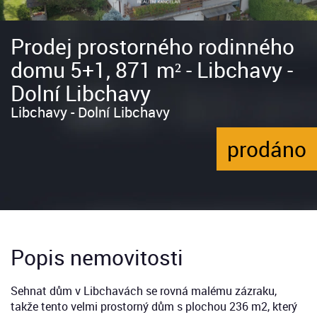
Prodej prostorného rodinného
domu 5+1, 871 m² - Libchavy -
Dolní Libchavy
Libchavy - Dolní Libchavy
prodáno
Popis nemovitosti
Sehnat dům v Libchavách se rovná malému zázraku,
takže tento velmi prostorný dům s plochou 236 m2, který