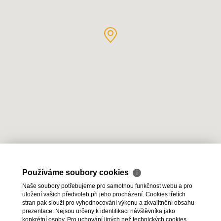
Používáme soubory cookies
ℹ
Naše soubory potřebujeme pro samotnou funkčnost webu a pro
uložení vašich předvoleb při jeho procházení. Cookies třetích
stran pak slouží pro vyhodnocování výkonu a zkvalitnění obsahu
2026 © HESTIA Group s.r.o., všechna práva vyhrazena |
prezentace. Nejsou určeny k identifikaci návštěvníka jako
konkrétní osoby. Pro uchování jiných než technických cookies