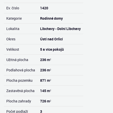
Ev. číslo
1420
Kategorie
Rodinné domy
Lokalita
Libchavy - Dolní Libchavy
Okres
Ústí nad Orlicí
Velikost
5 a více pokojů
Užitná plocha
236 m²
Podlahová plocha
236 m²
Plocha pozemku
871 m²
Zastavěná plocha
145 m²
Plocha zahrady
726 m²
Počet podlaží
3