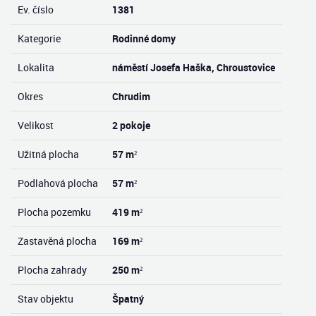
Ev. číslo
1381
Kategorie
Rodinné domy
Lokalita
náměstí Josefa Haška, Chroustovice
Okres
Chrudim
Velikost
2 pokoje
Užitná plocha
57 m²
Podlahová plocha
57 m²
Plocha pozemku
419 m²
Zastavěná plocha
169 m²
Plocha zahrady
250 m²
Stav objektu
Špatný