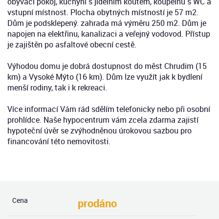
obývací pokoj, kuchyni s jídelním koutem, koupelnu s WC a
vstupní místnost. Plocha obytných místností je 57 m2.
Dům je podsklepený. zahrada má výměru 250 m2. Dům je
napojen na elektřinu, kanalizaci a veřejný vodovod. Přístup
je zajištěn po asfaltové obecní cestě.
Výhodou domu je dobrá dostupnost do měst Chrudim (15
km) a Vysoké Mýto (16 km). Dům lze využít jak k bydlení
menší rodiny, tak i k rekreaci.
Více informací Vám rád sdělím telefonicky nebo při osobní
prohlídce. Naše hypocentrum vám zcela zdarma zajistí
hypoteční úvěr se zvýhodněnou úrokovou sazbou pro
financování této nemovitosti.
Cena
prodáno