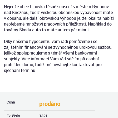
Nejenže obec Lipovka těsně sousedí s městem Rychnov
nad Kněžnou, tudíž veškerou občanskou vybavenost máte
v dosahu, ale další obrovskou výhodou je, že lokalita nabízí
nepřeberné množství pracovních příležitostí. Například do
továrny Škoda auto to máte autem pár minut.
Díky našemu hypocentru vám rádi pomůžeme i se
zajištěním financování se zvýhodněnou úrokovou sazbou,
jelikož spolupracujeme s téměř všemi bankovními
subjekty. Více informací Vám rád sdělím při osobní
prohlídce domu, tudíž mě neváhejte kontaktovat pro
sjednání termínu.
Cena
prodáno
Ev. číslo
1321