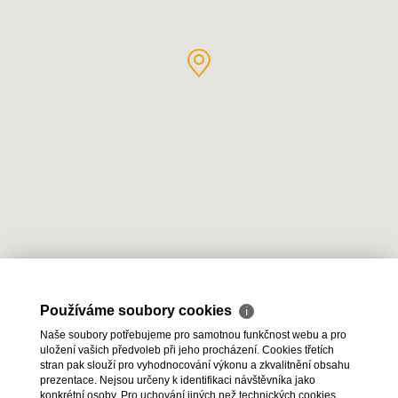
Používáme soubory cookies
ℹ
Naše soubory potřebujeme pro samotnou funkčnost webu a pro
uložení vašich předvoleb při jeho procházení. Cookies třetích
stran pak slouží pro vyhodnocování výkonu a zkvalitnění obsahu
2026 © HESTIA Group s.r.o., všechna práva vyhrazena |
prezentace. Nejsou určeny k identifikaci návštěvníka jako
konkrétní osoby. Pro uchování jiných než technických cookies