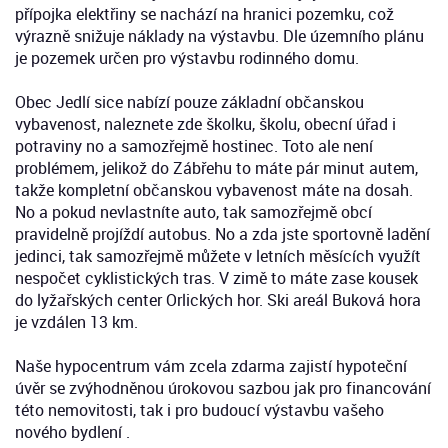
přípojka elektřiny se nachází na hranici pozemku, což
výrazně snižuje náklady na výstavbu. Dle územního plánu
je pozemek určen pro výstavbu rodinného domu.
Obec Jedlí sice nabízí pouze základní občanskou
vybavenost, naleznete zde školku, školu, obecní úřad i
potraviny no a samozřejmě hostinec. Toto ale není
problémem, jelikož do Zábřehu to máte pár minut autem,
takže kompletní občanskou vybavenost máte na dosah.
No a pokud nevlastníte auto, tak samozřejmě obcí
pravidelně projíždí autobus. No a zda jste sportovně ladění
jedinci, tak samozřejmě můžete v letních měsících využít
nespočet cyklistických tras. V zimě to máte zase kousek
do lyžařských center Orlických hor. Ski areál Buková hora
je vzdálen 13 km.
Naše hypocentrum vám zcela zdarma zajistí hypoteční
úvěr se zvýhodněnou úrokovou sazbou jak pro financování
této nemovitosti, tak i pro budoucí výstavbu vašeho
nového bydlení .