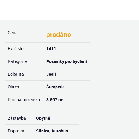
Cena
prodáno
Ev. číslo
1411
Kategorie
Pozemky pro bydlení
Lokalita
Jedlí
Okres
Šumperk
Plocha pozemku
3.597 m²
Zástavba
Obytná
Doprava
Silnice, Autobus