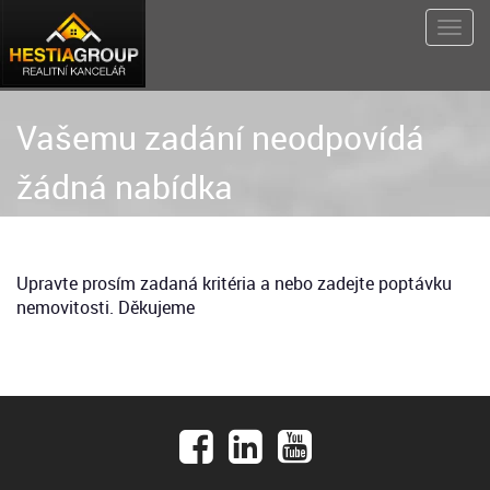
Vašemu zadání neodpovídá
žádná nabídka
Upravte prosím zadaná kritéria a nebo zadejte poptávku
nemovitosti. Děkujeme