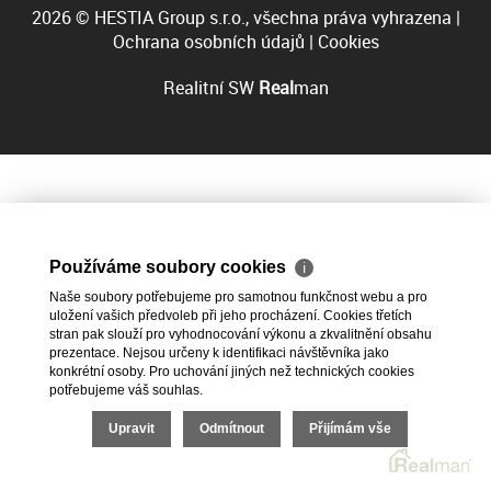
2026 © HESTIA Group s.r.o., všechna práva vyhrazena |
Ochrana osobních údajů
|
Cookies
Realitní SW
Real
man
Používáme soubory cookies
ℹ
Naše soubory potřebujeme pro samotnou funkčnost webu a pro
uložení vašich předvoleb při jeho procházení. Cookies třetích
stran pak slouží pro vyhodnocování výkonu a zkvalitnění obsahu
prezentace. Nejsou určeny k identifikaci návštěvníka jako
konkrétní osoby. Pro uchování jiných než technických cookies
potřebujeme váš souhlas.
Upravit
Odmítnout
Přijímám vše