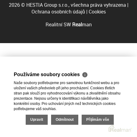
2026 © HESTIA Group s.r.o., všechna práva vyhrazena |
Ochrana osobních údajů
|
Cookies
Realitní SW
Real
man
Používáme soubory cookies
ℹ
Naše soubory potřebujeme pro samotnou funkčnost webu a pro
uložení vašich předvoleb při jeho procházení. Cookies třetích
stran pak slouží pro vyhodnocování výkonu a zkvalitnění obsahu
prezentace. Nejsou určeny k identifikaci návštěvníka jako
konkrétní osoby. Pro uchování jiných než technických cookies
potřebujeme váš souhlas.
Upravit
Odmítnout
Přijímám vše