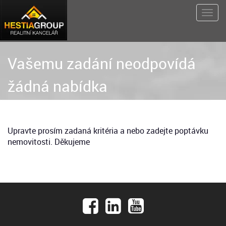
Vašemu zadání neodpovídá
žádná nabídka
Upravte prosím zadaná kritéria a nebo zadejte poptávku
nemovitosti. Děkujeme