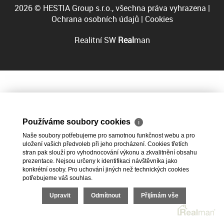
2026 © HESTIA Group s.r.o., všechna práva vyhrazena |
Ochrana osobních údajů
|
Cookies
Realitní SW
Real
man
Používáme soubory cookies
ℹ
Naše soubory potřebujeme pro samotnou funkčnost webu a pro
uložení vašich předvoleb při jeho procházení. Cookies třetích
stran pak slouží pro vyhodnocování výkonu a zkvalitnění obsahu
prezentace. Nejsou určeny k identifikaci návštěvníka jako
konkrétní osoby. Pro uchování jiných než technických cookies
potřebujeme váš souhlas.
Upravit
Odmítnout
Přijímám vše