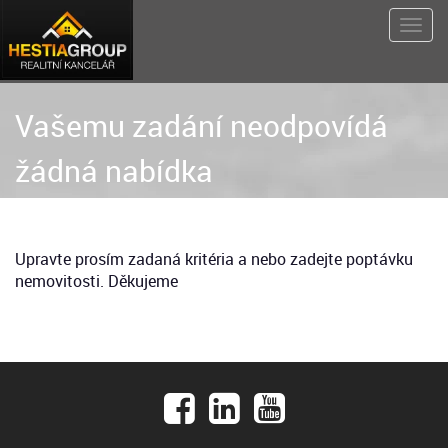
Vašemu zadání neodpovídá
žádná nabídka
Upravte prosím zadaná kritéria a nebo zadejte poptávku
nemovitosti. Děkujeme