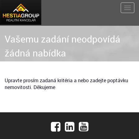
Vašemu zadání neodpovídá
žádná nabídka
Upravte prosím zadaná kritéria a nebo zadejte poptávku
nemovitosti. Děkujeme