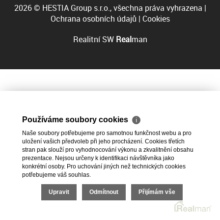
2026 © HESTIA Group s.r.o., všechna práva vyhrazena |
Ochrana osobních údajů
|
Cookies
Realitní SW
Real
man
Používáme soubory cookies
ℹ
Naše soubory potřebujeme pro samotnou funkčnost webu a pro
uložení vašich předvoleb při jeho procházení. Cookies třetích
stran pak slouží pro vyhodnocování výkonu a zkvalitnění obsahu
prezentace. Nejsou určeny k identifikaci návštěvníka jako
konkrétní osoby. Pro uchování jiných než technických cookies
potřebujeme váš souhlas.
Upravit
Odmítnout
Přijímám vše