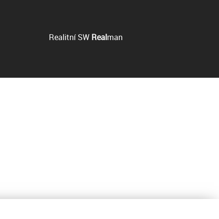
Realitní SW
Real
man