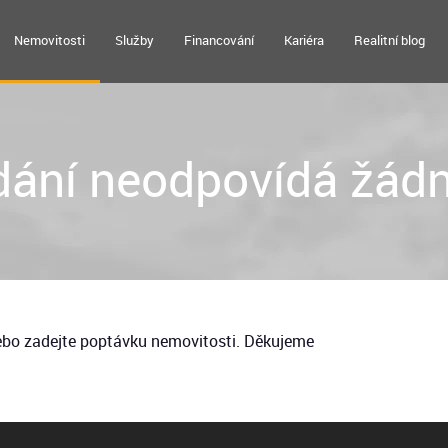
Nemovitosti
Služby
Financování
Kariéra
Realitní blog
ání neodpovídá žádn
nebo zadejte poptávku nemovitosti. Děkujeme