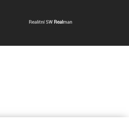
Realitní SW
Real
man