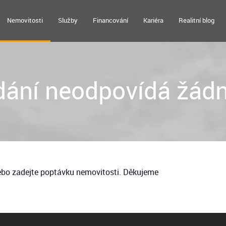
Nemovitosti
Služby
Financování
Kariéra
Realitní blog
ání neodpovídá žádn
nebo zadejte poptávku nemovitosti. Děkujeme