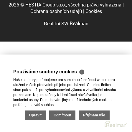
2026 © HESTIA Group s.r.o., všechna práva vyhrazena |
Ochrana osobních údajů
|
Cookies
Realitní SW
Real
man
Používáme soubory cookies
ℹ
Naše soubory potřebujeme pro samotnou funkčnost webu a pro
uložení vašich předvoleb při jeho procházení. Cookies třetích
stran pak slouží pro vyhodnocování výkonu a zkvalitnění obsahu
prezentace. Nejsou určeny k identifikaci návštěvníka jako
konkrétní osoby. Pro uchování jiných než technických cookies
potřebujeme váš souhlas.
Upravit
Odmítnout
Přijímám vše