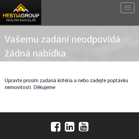
Vašemu zadání neodpovídá
žádná nabídka
Upravte prosím zadaná kritéria a nebo zadejte poptávku
nemovitosti. Děkujeme