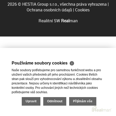
2026 © HESTIA Group s.r.o., všechna práva vyhrazena |
Ochrana osobních údajů
|
Cookies
Realitní SW
Real
man
Používáme soubory cookies
ℹ
Naše soubory potřebujeme pro samotnou funkčnost webu a pro
uložení vašich předvoleb při jeho procházení. Cookies třetích
stran pak slouží pro vyhodnocování výkonu a zkvalitnění obsahu
prezentace. Nejsou určeny k identifikaci návštěvníka jako
konkrétní osoby. Pro uchování jiných než technických cookies
potřebujeme váš souhlas.
Upravit
Odmítnout
Přijímám vše