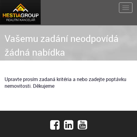
Vašemu zadání neodpovídá
žádná nabídka
Upravte prosím zadaná kritéria a nebo zadejte poptávku
nemovitosti. Děkujeme