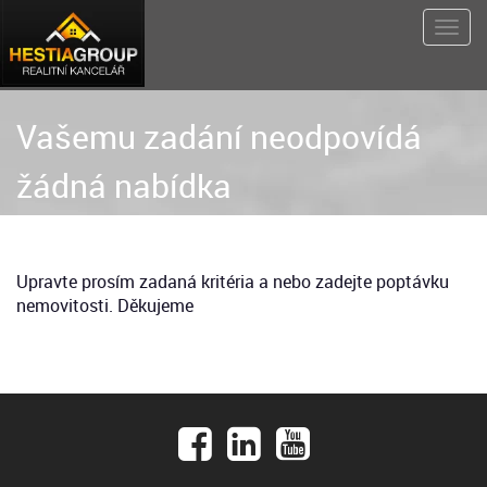
Vašemu zadání neodpovídá
žádná nabídka
Upravte prosím zadaná kritéria a nebo zadejte poptávku
nemovitosti. Děkujeme