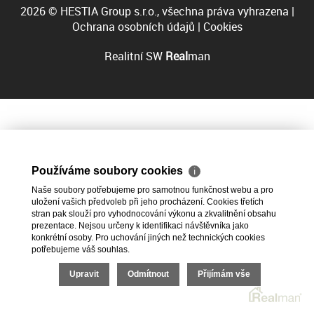
2026 © HESTIA Group s.r.o., všechna práva vyhrazena |
Ochrana osobních údajů
|
Cookies
Realitní SW
Real
man
Používáme soubory cookies
ℹ
Naše soubory potřebujeme pro samotnou funkčnost webu a pro
uložení vašich předvoleb při jeho procházení. Cookies třetích
stran pak slouží pro vyhodnocování výkonu a zkvalitnění obsahu
prezentace. Nejsou určeny k identifikaci návštěvníka jako
konkrétní osoby. Pro uchování jiných než technických cookies
potřebujeme váš souhlas.
Upravit
Odmítnout
Přijímám vše