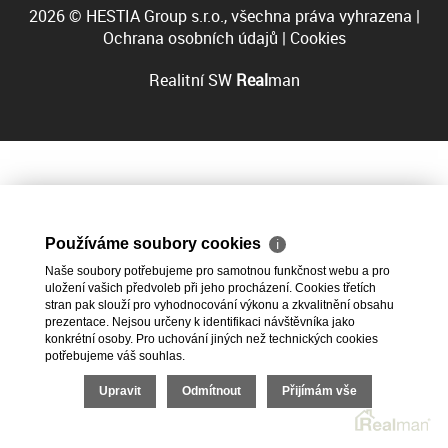
2026 © HESTIA Group s.r.o., všechna práva vyhrazena |
Ochrana osobních údajů
|
Cookies
Realitní SW
Real
man
Používáme soubory cookies
ℹ
Naše soubory potřebujeme pro samotnou funkčnost webu a pro
uložení vašich předvoleb při jeho procházení. Cookies třetích
stran pak slouží pro vyhodnocování výkonu a zkvalitnění obsahu
prezentace. Nejsou určeny k identifikaci návštěvníka jako
konkrétní osoby. Pro uchování jiných než technických cookies
potřebujeme váš souhlas.
Upravit
Odmítnout
Přijímám vše