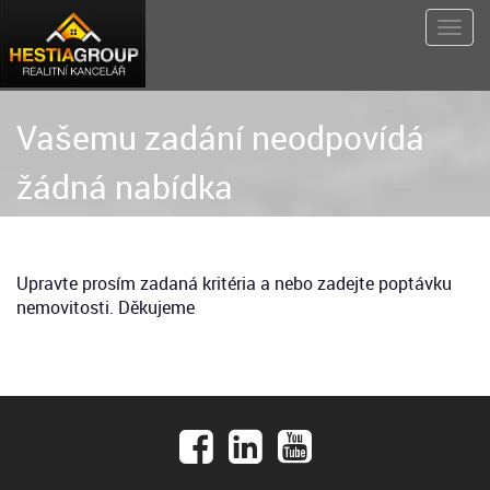
Vašemu zadání neodpovídá
žádná nabídka
Upravte prosím zadaná kritéria a nebo zadejte poptávku
nemovitosti. Děkujeme