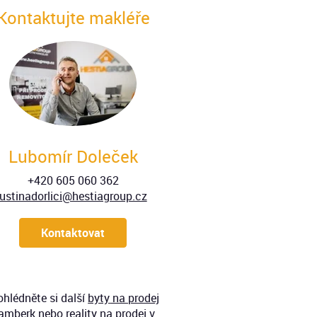
Kontaktujte makléře
Lubomír Doleček
+420 605 060 362
ustinadorlici@hestiagroup.cz
Kontaktovat
ohlédněte si další
byty
na prodej
amberk
nebo
reality na prodej v