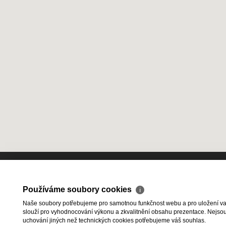
Používáme soubory cookies
ℹ
2026 © HESTIA Group s.r.o., všechn
Naše soubory potřebujeme pro samotnou funkčnost webu a pro uložení vaši
slouží pro vyhodnocování výkonu a zkvalitnění obsahu prezentace. Nejsou u
Ochrana osobních údajů
|
Cookies
uchování jiných než technických cookies potřebujeme váš souhlas.