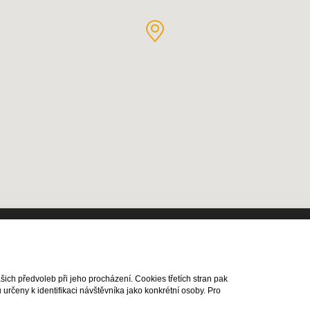
a práva vyhrazena |
ch předvoleb při jeho procházení. Cookies třetích stran pak
rčeny k identifikaci návštěvníka jako konkrétní osoby. Pro