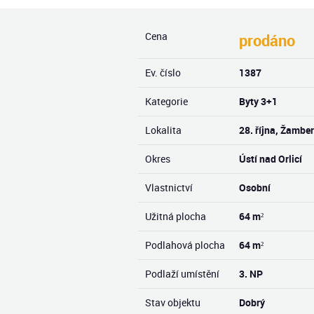
Cena
prodáno
Ev. číslo
1387
Kategorie
Byty 3+1
Lokalita
28. října, Žambe
Okres
Ústí nad Orlicí
Vlastnictví
Osobní
Užitná plocha
64 m²
Podlahová plocha
64 m²
Podlaží umístění
3. NP
Stav objektu
Dobrý