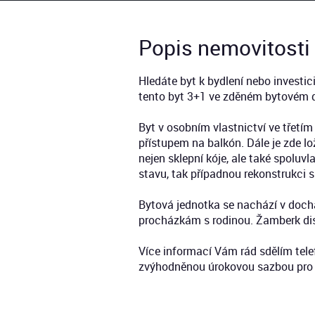
Popis nemovitosti
Hledáte byt k bydlení nebo investi
tento byt 3+1 ve zděném bytovém do
Byt v osobním vlastnictví ve třetí
přístupem na balkón. Dále je zde l
nejen sklepní kóje, ale také spoluv
stavu, tak případnou rekonstrukci 
Bytová jednotka se nachází v dochá
procházkám s rodinou. Žamberk di
Více informací Vám rád sdělím tele
zvýhodněnou úrokovou sazbou pro f