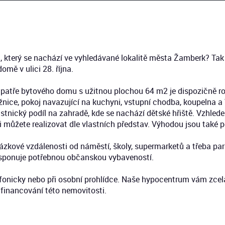
ci, který se nachází ve vyhledávané lokalitě města Žamberk? T
mě v ulici 28. října.
m patře bytového domu s užitnou plochou 64 m2 je dispozičně r
ožnice, pokoj navazující na kuchyni, vstupní chodba, koupelna a
lastnický podíl na zahradě, kde se nachází dětské hřiště. Vzhle
si můžete realizovat dle vlastních představ. Výhodou jsou také 
zkové vzdálenosti od náměstí, školy, supermarketů a třeba park
sponuje potřebnou občanskou vybaveností.
fonicky nebo při osobní prohlídce. Naše hypocentrum vám zcela
inancování této nemovitosti.