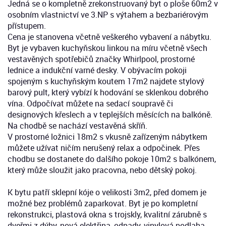
Jedná se o kompletně zrekonstruovaný byt o ploše 60m2 v
osobním vlastnictví ve 3.NP s výtahem a bezbariérovým
přístupem.
Cena je stanovena včetně veškerého vybavení a nábytku.
Byt je vybaven kuchyňskou linkou na míru včetně všech
vestavěných spotřebičů značky Whirlpool, prostorné
lednice a indukční varné desky. V obývacím pokoji
spojeným s kuchyňským koutem 17m2 najdete stylový
barový pult, který vybízí k hodování se sklenkou dobrého
vína. Odpočívat můžete na sedací soupravě či
designových křeslech a v teplejších měsících na balkóně.
Na chodbě se nachází vestavěná skříň.
V prostorné ložnici 18m2 s vkusně zařízeným nábytkem
můžete užívat ničím nerušený relax a odpočinek. Přes
chodbu se dostanete do dalšího pokoje 10m2 s balkónem,
který může sloužit jako pracovna, nebo dětský pokoj.
K bytu patří sklepní kóje o velikosti 3m2, před domem je
možné bez problémů zaparkovat. Byt je po kompletní
rekonstrukci, plastová okna s trojskly, kvalitní zárubně s
dveřmi z dýhy, nová elektřina, odpady, vinylová podlaha.