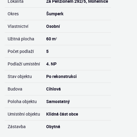
Lokalita
Za Penzionem 292/5, Mohelnice
Okres
Šumperk
Vlastnictví
Osobní
Užitná plocha
60 m²
Počet podlaží
5
Podlaží umístění
4. NP
Stav objektu
Po rekonstrukci
Budova
Cihlová
Poloha objektu
Samostatný
Umístění objektu
Klidná část obce
Zástavba
Obytná