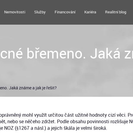
Nemovitosti
Služby
Financování
Kariéra
Realitní blog
ěcné břemeno. Jaká z
eno. Jaká známe a jak je řešit?
právněný mohl využít určitou část užitné hodnoty cizí věci. Pr
pět, nebo se něčeho zdržet. Podle obsahu povinnosti rozlišuje 
NOZ (§1267 a násl.) a jejich škála je velmi široká.