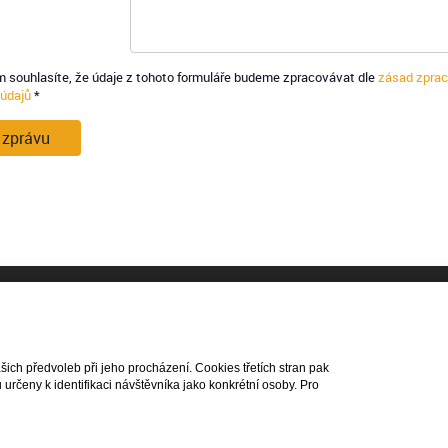
 souhlasíte, že údaje z tohoto formuláře budeme zpracovávat dle
zásad zprac
 údajů
*
 zprávu
a práva vyhrazena |
ch předvoleb při jeho procházení. Cookies třetích stran pak
rčeny k identifikaci návštěvníka jako konkrétní osoby. Pro