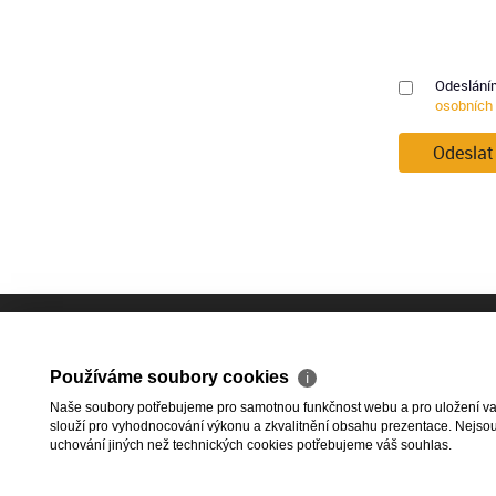
Odesláním
osobních
Odeslat
Používáme soubory cookies
ℹ
2026 © HESTIA Group s.r.o., všechn
Naše soubory potřebujeme pro samotnou funkčnost webu a pro uložení vaši
slouží pro vyhodnocování výkonu a zkvalitnění obsahu prezentace. Nejsou u
Ochrana osobních údajů
|
Cookies
uchování jiných než technických cookies potřebujeme váš souhlas.