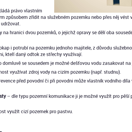
ládá právo vlastním
 způsobem zřídit na služebném pozemku nebo přes něj vést vo
 udržovat.
y na hranici dvou pozemků, o jejichž opravy se dělí oba sousedé
okap i potrubí na pozemku jednoho majitele, z důvodu služebno
, kteří daný odtok ze střechy využívají.
 domluvě se sousedem je možné dešťovou vodu zasakovat na
ost využívat zdroj vody na cizím pozemku (např. studnu).
revence před povodní či při povodni může vlastník vodního díla 
sty
– dle typu pozemní komunikace ji je možné využít pro pěší p
st využít cizí pozemek pro pastvu.