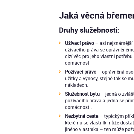
Jaká věcná břemen
Druhy služebnosti:
Užívací právo
– asi nejznámější 
užívacího práva se oprávněnému
cizí věc pro jeho vlastní potřebu
domácnosti
Požívací právo
– oprávněná osoba
užitky a výnosy, stejně tak se mu
nákladech.
Služebnost bytu
– jedná o zvláš
požívacího práva a jedná se přím
domácnosti.
Nezbytná cesta
– typickým přík
kterému se vlastník může dosta
jiného vlastníka – ten může pož