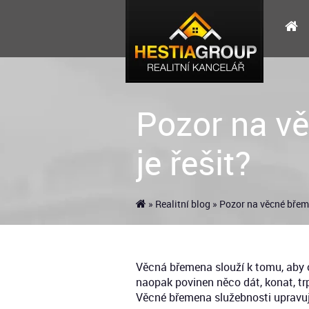
Pozor na v
je řešit?
»
Realitní blog
» Pozor na věcné břem
Věcná břemena slouží k tomu, aby o
naopak povinen něco dát, konat, tr
Věcné břemena služebnosti upravuje 