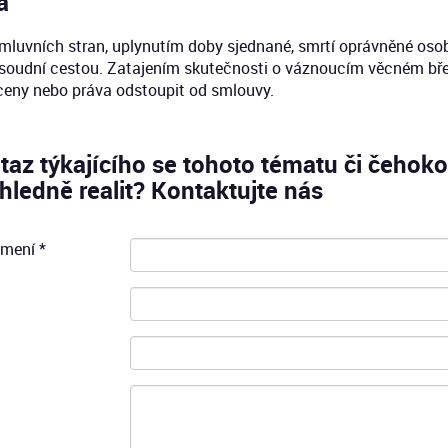
a
luvních stran, uplynutím doby sjednané, smrtí oprávněné osoby
oudní cestou. Zatajením skutečnosti o váznoucím věcném bř
 ceny nebo práva odstoupit od smlouvy.
taz týkajícího se tohoto tématu či čehoko
hledně realit? Kontaktujte nás
jmení *