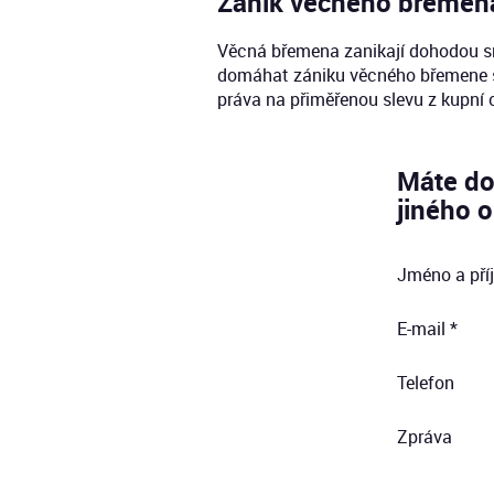
Zánik věcného břemen
Věcná břemena zanikají dohodou sm
domáhat zániku věcného břemene s
práva na přiměřenou slevu z kupní
Máte do
jiného o
Jméno a pří
E-mail *
Telefon
Zpráva