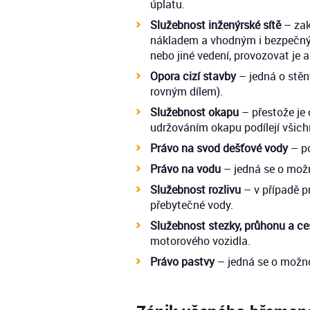
úplatu.
Služebnost inženýrské sítě
– zak
nákladem a vhodným i bezpečným
nebo jiné vedení, provozovat je a
Opora cizí stavby
– jedná o stěn
rovným dílem).
Služebnost okapu
– přestože je 
udržováním okapu podílejí všichni
Právo na svod dešťové vody
– po
Právo na vodu
– jedná se o možn
Služebnost rozlivu
– v případě p
přebytečné vody.
Služebnost stezky, průhonu a ce
motorového vozidla.
Právo pastvy
– jedná se o možno