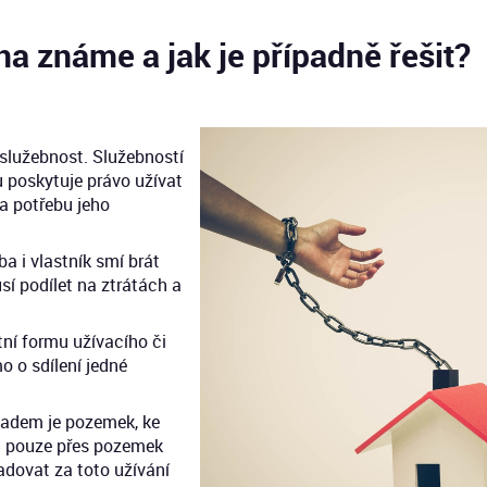
a známe a jak je případně řešit?
služebnost. Služebností
 poskytuje právo užívat
 a potřebu jeho
 i vlastník smí brát
sí podílet na ztrátách a
tní formu užívacího či
o o sdílení jedné
ladem je pozemek, ke
t pouze přes pozemek
adovat za toto užívání