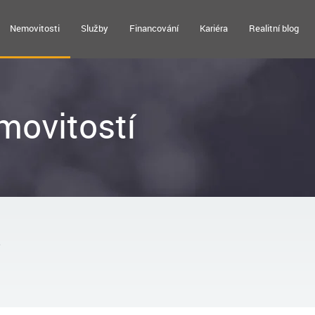
Nemovitosti
Služby
Financování
Kariéra
Realitní blog
movitostí