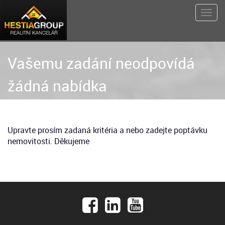
Vašemu zadání neodpovídá
žádná nabídka
Upravte prosím zadaná kritéria a nebo zadejte poptávku
nemovitosti. Děkujeme