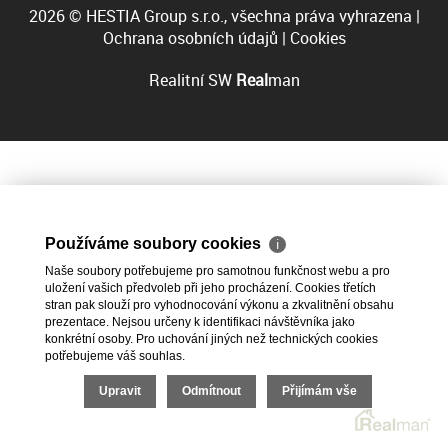
2026 © HESTIA Group s.r.o., všechna práva vyhrazena |
Ochrana osobních údajů
|
Cookies
Realitní SW
Real
man
Používáme soubory cookies
ℹ
Naše soubory potřebujeme pro samotnou funkčnost webu a pro
uložení vašich předvoleb při jeho procházení. Cookies třetích
stran pak slouží pro vyhodnocování výkonu a zkvalitnění obsahu
prezentace. Nejsou určeny k identifikaci návštěvníka jako
konkrétní osoby. Pro uchování jiných než technických cookies
potřebujeme váš souhlas.
Upravit
Odmítnout
Přijímám vše