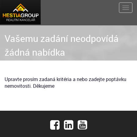
Vašemu zadání neodpovídá
žádná nabídka
Upravte prosím zadaná kritéria a nebo zadejte poptávku
nemovitosti. Děkujeme