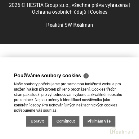
2026 © HESTIA Group s.r.o., všechna práva vyhrazena |
Ochrana osobních údajů
|
Cookies
Realitní SW
Real
man
Používáme soubory cookies
ℹ
Naše soubory potřebujeme pro samotnou funkčnost webu a pro
uložení vašich předvoleb při jeho procházení. Cookies třetích
stran pak slouží pro vyhodnocování výkonu a zkvalitnění obsahu
prezentace. Nejsou určeny k identifikaci návštěvníka jako
konkrétní osoby. Pro uchování jiných než technických cookies
potřebujeme váš souhlas.
Upravit
Odmítnout
Přijímám vše